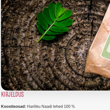
KIRJELDUS
Koostisosad:
Hariliku Naadi lehed 100 %