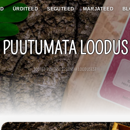
ED
ÜRDITEED
SEGUTEED
MARJATEED
BL
PUUTUMATA LOODUS
TOOTED PUHTAST EESTIMAA LOODUSEST