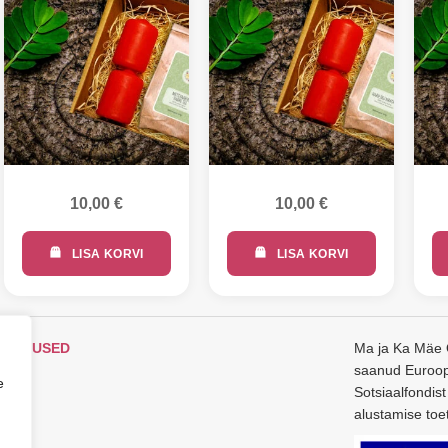
10,00
€
10,00
€
LISA KORVI
LISA KORVI
NGIMUSED
Ma ja Ka Mäe
saanud Euroop
O
e
Sotsiaalfondist
alustamise toet
T