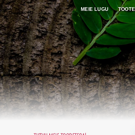
Skip
MEIE LUGU
TOOT
to
content