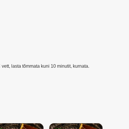
ahtalehine
põdrakanepitee
ja
Ürditeega kinkekarp küünaldega
küünaldega
kogus
 vett, lasta tõmmata kuni 10 minutit, kurnata.