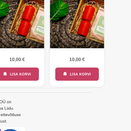
10,00
€
10,00
€
LISA KORVI
LISA KORVI
 OÜ on
a Liidu
 ettevõtluse
ust.