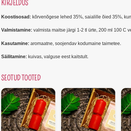
KIRJELDUS
Koostisosad:
kõrvenõgese lehed 35%, saialille õied 35%, ku
Valmistamine:
valmista maitse järgi 1-2 tl ürte, 200 ml 100 C v
Kasutamine:
aromaatne, soojendav kodumaine taimetee.
Säilitamine:
kuivas, valguse eest kaitstult.
SEOTUD TOOTED