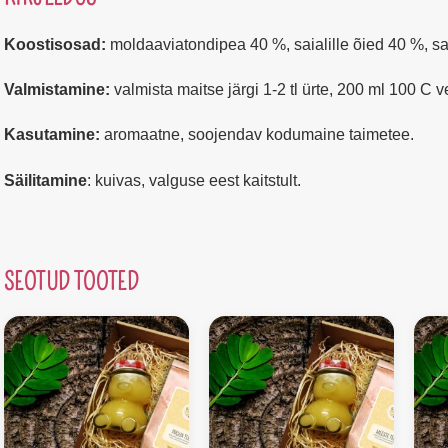
Koostisosad:
moldaaviatondipea 40 %, saialille õied 40 %, s
Valmistamine:
valmista maitse järgi 1-2 tl ürte, 200 ml 100 C v
Kasutamine:
aromaatne, soojendav kodumaine taimetee.
Säilitamine
: kuivas, valguse eest kaitstult.
SEOTUD TOOTED