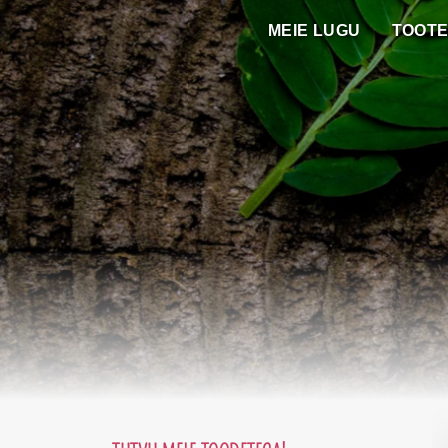
Skip
MEIE LUGU
TOOT
to
content